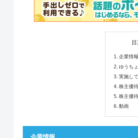
目
企業情
ゆうち
実施し
株主優
株主優
動画
企業情報