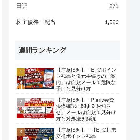
日記
271
株主優待・配当
1,523
週間ランキング
【注意喚起】「ETCポイン
ト残高と還元手続きのご案
内」は詐欺メール！危険な
手口と見分け方
【注意喚起】「Prime会費
決済確認に関するお知ら
せ」メールは詐欺！見分け
方と対処法を解説
【注意喚起】「【ETC】未
交換ポイント残高