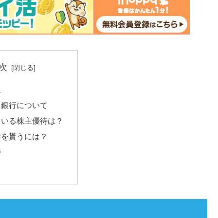
次
報
ょ銀行について
ている株主優待は？
待を貰うには？
待