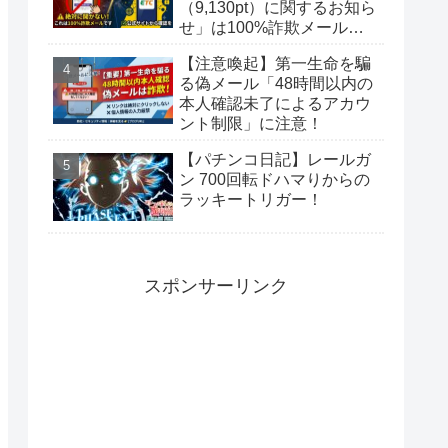
（9,130pt）に関するお知ら
せ」は100%詐欺メール！
偽サイトに要注意
【注意喚起】第一生命を騙
る偽メール「48時間以内の
本人確認未了によるアカウ
ント制限」に注意！
【パチンコ日記】レールガ
ン 700回転ドハマりからの
ラッキートリガー！
スポンサーリンク