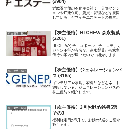
(2984)
近畿圏地盤の不動産会社で、分譲マンシ
ョンや戸建住宅、賃貸・管理などを展開
している、ヤマイチエステートの株主優
待を紹介します。
【株主優待】HI-CHEW 森永製菓
株主優待・配当
(2201)
HI-CHEWやチョコボール、チョコモナカ
ジャンボ等が有名な、森永製菓から株主
優待の案内が届いたのでご紹介します
【株主優待】ジェネレーションパ
株主優待・配当
ス (3195)
インテリアや家具、衣料品などをネット
通販している、ジェネレーションパスの
株主優待を紹介します。
【株主優待】3月お勧め銘柄5選
株主優待・配当
その3
権利確定日が3月で、お勧め5選をご紹介
致します。