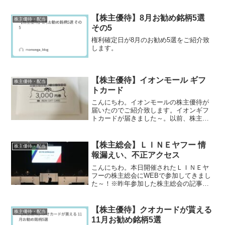
【株主優待】8月お勧め銘柄5選
株主優待・配当
その5
権利確定日が8月のお勧め5選をご紹介致
します。
【株主優待】イオンモール ギフ
株主優待・配当
トカード
こんにちわ。イオンモールの株主優待が
届いたのでご紹介致します。イオンギフ
トカードが届きました～。以前、株主優
待の案内が届いた記事を投稿「【株主優
待】イオンモール 優待品の案内」を投稿
しました。
【株主総会】ＬＩＮＥヤフー 情
株主優待・配当
報漏えい、不正アクセス
こんにちわ。本日開催されたＬＩＮＥヤ
フーの株主総会にWEBで参加してきまし
た～！※昨年参加した株主総会の記事
は、「Ｚホールディングスに行っていま
した！」です。
【株主優待】クオカードが貰える
株主優待・配当
11月お勧め銘柄5選