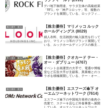
デパ地下御用達、サラダ主体の高級総菜
「RF1」や「神戸コロッケ」等、複数の
ブランドを展開している、ロックフィー
ルドの株主優待を紹介します。
【株主優待】マリメッコ ルック
株主優待・配当
ホールディングス (8029)
婦人衣料、生活雑貨の輸入販売を行って
おり、マリメッコ等のブランド展開して
いる、ルックホールディングスの株主優
待を紹介します。
【株主優待】クオカード テー・
株主優待・配当
オー・ダブリュー (4767)
イベント企画運営の大手で、電通や博報
堂など広告大手が主顧客。異業種とのコ
ラボを積極展開している、テー・オー・
ダブリューの株主優待を紹介します。
【株主優待】エスフーズ傘下 オ
株主優待・配当
ーエムツーネットワーク (7614)
エスフーズ傘下の中国地方発祥の食肉小
売業で、ステーキ店など外食事業へ展開
している、オーエムツーネットワークの