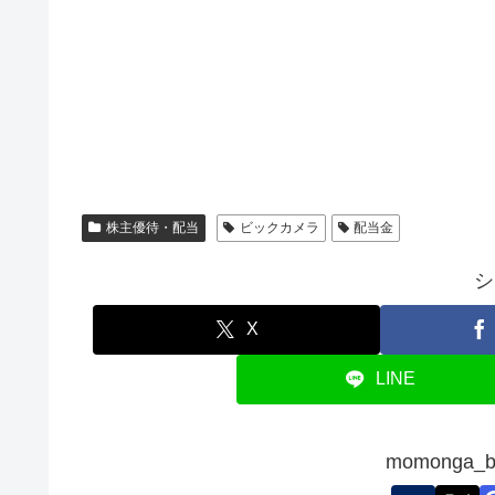
株主優待・配当
ビックカメラ
配当金
シ
X
LINE
momonga