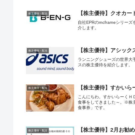
【株主優待】クオカード 
株主優待・配当
自社EPRのmcframeシ
介します。
【株主優待】アシックス (
株主優待・配当
ランニングシューズの世界大
スの株主優待を紹介します。
【株主優待】すかいら
株主優待・配当
こんにちわ。すかいらーくＨ
食事をしてきました～。※株
食事券」です。
【株主優待】2月お勧め
株主優待・配当