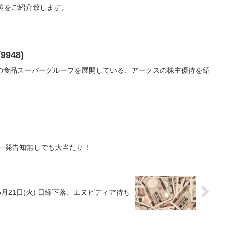
選をご紹介致します。
948)
の食品スーパーグループを展開している、アークスの株主優待を紹
レ一発告知無しでも大当たり！
月21日(火) 日経下落、エヌビディア待ち