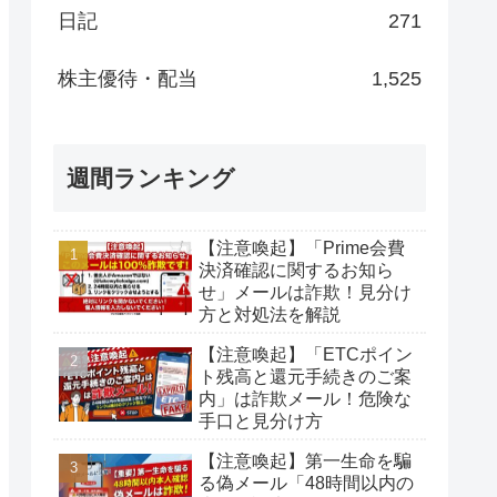
日記
271
株主優待・配当
1,525
週間ランキング
【注意喚起】「Prime会費
決済確認に関するお知ら
せ」メールは詐欺！見分け
方と対処法を解説
【注意喚起】「ETCポイン
ト残高と還元手続きのご案
内」は詐欺メール！危険な
手口と見分け方
【注意喚起】第一生命を騙
る偽メール「48時間以内の