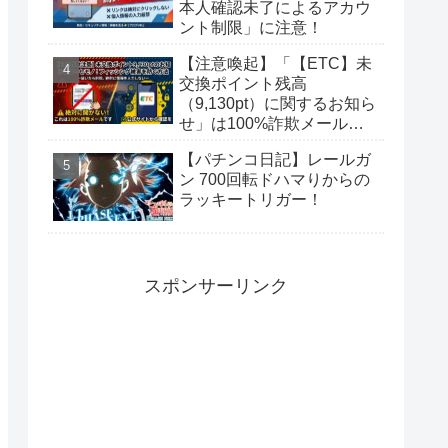
本人確認未了によるアカウ
ント制限」に注意！
【注意喚起】「【ETC】未
交換ポイント残高
（9,130pt）に関するお知ら
せ」は100%詐欺メール！
偽サイトに要注意
【パチンコ日記】レールガ
ン 700回転ドハマりからの
ラッキートリガー！
スポンサーリンク