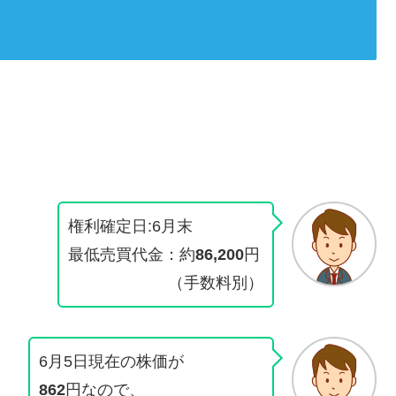
権利確定日:6月末
最低売買代金：約
86,200
円
（手数料別）
6月5日現在の株価が
862
円なので、