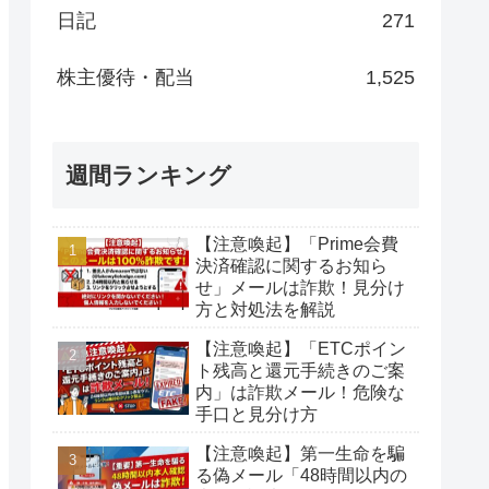
日記
271
株主優待・配当
1,525
週間ランキング
【注意喚起】「Prime会費
決済確認に関するお知ら
せ」メールは詐欺！見分け
方と対処法を解説
【注意喚起】「ETCポイン
ト残高と還元手続きのご案
内」は詐欺メール！危険な
手口と見分け方
【注意喚起】第一生命を騙
る偽メール「48時間以内の