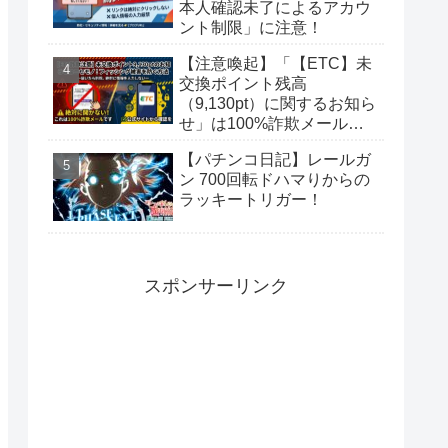
本人確認未了によるアカウ
ント制限」に注意！
【注意喚起】「【ETC】未
交換ポイント残高
（9,130pt）に関するお知ら
せ」は100%詐欺メール！
偽サイトに要注意
【パチンコ日記】レールガ
ン 700回転ドハマりからの
ラッキートリガー！
スポンサーリンク