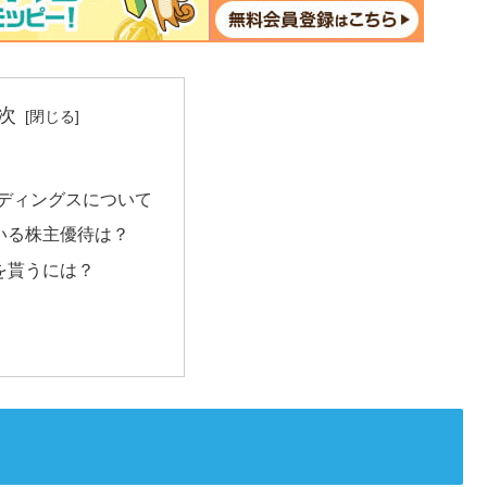
次
ルディングスについて
いる株主優待は？
を貰うには？