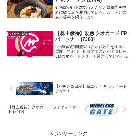
どん ガーデン (274A)
壱角家や山下本気うどんなど首都圏を中
心に飲食店を展開している、ガーデンの
株主優待を紹介します。
【株主優待】改悪 クオカード FP
株主優待・配当
パートナー (7388)
生保軸の訪問型乗り合い代理店を全国に
展開しており、広瀬すずさんが出演した
CMのマネードクターも運営している、
FPパートナーの株主優待を紹介します。
【パチンコ日記】新エヴァ 初ラッキート
リガー！
【株主優待】クオカード ワイヤレスゲー
ト (9419)
スポンサーリンク