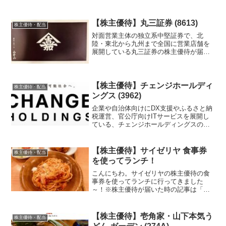
ンツホールディングスの株主優待を紹介
します。
【株主優待】丸三証券 (8613)
株主優待・配当
対面営業主体の独立系中堅証券で、北
陸・東北から九州まで全国に営業店舗を
展開している丸三証券の株主優待が届い
たのでご紹介します。
【株主優待】チェンジホールディ
株主優待・配当
ングス (3962)
企業や自治体向けにDX支援やふるさと納
税運営、官公庁向けITサービスを展開し
ている、チェンジホールディングスの株
主優待を紹介します。
【株主優待】サイゼリヤ 食事券
株主優待・配当
を使ってランチ！
こんにちわ。サイゼリヤの株主優待の食
事券を使ってランチに行ってきました
～！※株主優待が届いた時の記事は「サ
イゼリヤ 食事券」です。
【株主優待】壱角家・山下本気う
株主優待・配当