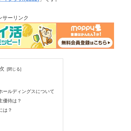
ンサーリンク
次
ホールディングスについて
主優待は？
には？