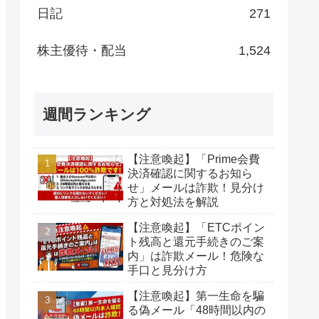
日記
271
株主優待・配当
1,524
週間ランキング
【注意喚起】「Prime会費
決済確認に関するお知ら
せ」メールは詐欺！見分け
方と対処法を解説
【注意喚起】「ETCポイン
ト残高と還元手続きのご案
内」は詐欺メール！危険な
手口と見分け方
【注意喚起】第一生命を騙
る偽メール「48時間以内の