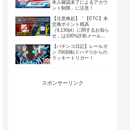
本人確認未了によるアカウ
ント制限」に注意！
【注意喚起】「【ETC】未
交換ポイント残高
（9,130pt）に関するお知ら
せ」は100%詐欺メール！
偽サイトに要注意
【パチンコ日記】レールガ
ン 700回転ドハマりからの
ラッキートリガー！
スポンサーリンク