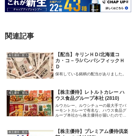
関連記事
【配当】キリンＨＤ/北海道コ
株主優待・配当
カ・コ－ラ/パンパシフィックＨ
Ｄ
保有している銘柄の配当がありました。
【株主優待】レトルトカレー ハ
株主優待・配当
ウス食品グループ本社 (2810)
ルウカレー、ルウシチューの最大手でバ
ーモントカレーで有名な、ハウス食品グ
ループ本社から株主優待が届いたので紹
介します。
【株主優待】プレミアム優待倶楽
株主優待・配当