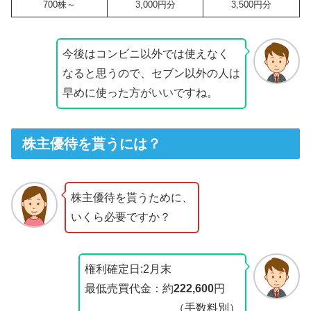
700株～
3,000円分
3,500円分
今後はコンビニ以外では使えなく
なると思うので、セブン以外の人は
早めに使った方がいいですね。
株主優待を貰うには？
株主優待を貰うために、
いくら必要ですか？
権利確定日:2月末
最低売買代金：約
222,600
円
（手数料別）