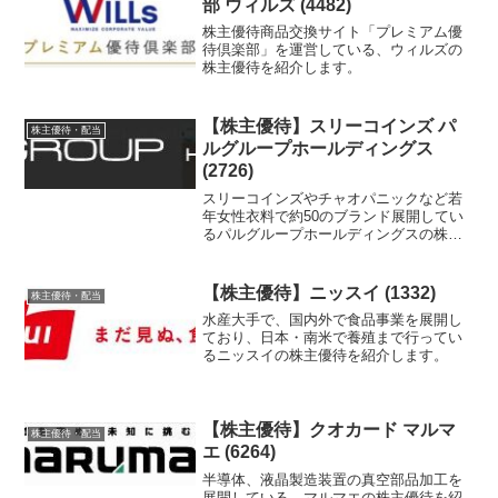
部 ウィルズ (4482)
株主優待商品交換サイト「プレミアム優
待倶楽部」を運営している、ウィルズの
株主優待を紹介します。
【株主優待】スリーコインズ パ
株主優待・配当
ルグループホールディングス
(2726)
スリーコインズやチャオパニックなど若
年女性衣料で約50のブランド展開してい
るパルグループホールディングスの株主
優待を紹介します。
【株主優待】ニッスイ (1332)
株主優待・配当
水産大手で、国内外で食品事業を展開し
ており、日本・南米で養殖まで行ってい
るニッスイの株主優待を紹介します。
【株主優待】クオカード マルマ
株主優待・配当
エ (6264)
半導体、液晶製造装置の真空部品加工を
展開している、マルマエの株主優待を紹