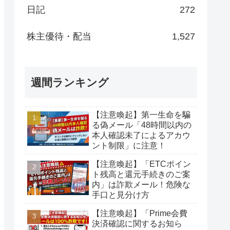
日記
272
株主優待・配当
1,527
週間ランキング
【注意喚起】第一生命を騙
る偽メール「48時間以内の
本人確認未了によるアカウ
ント制限」に注意！
【注意喚起】「ETCポイン
ト残高と還元手続きのご案
内」は詐欺メール！危険な
手口と見分け方
【注意喚起】「Prime会費
決済確認に関するお知ら