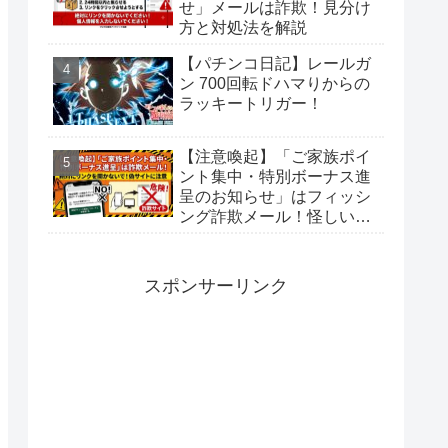
せ」メールは詐欺！見分け
方と対処法を解説
【パチンコ日記】レールガ
ン 700回転ドハマりからの
ラッキートリガー！
【注意喚起】「ご家族ポイ
ント集中・特別ボーナス進
呈のお知らせ」はフィッシ
ング詐欺メール！怪しい見
分け方と対処法
スポンサーリンク