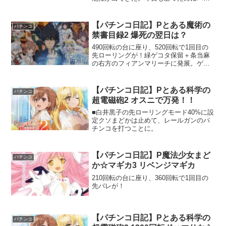
ンコへ。SAOが珍しく空いていたので、
400回転回っている台に座ることに。300
回転ほど回すが当たない。というか、全
【パチンコ日記】Pとある魔術の
パチンコ
然回らない。なんか、いつも以上に回ら
禁書目録2 爆死の翌日は？
なくなってきている。
490回転の台に座り、520回転で1回目の
先ローリングが！緑ゲコタ保留＋条当麻
の右方のフィアンマリーチに発展。ゲコ
タで発展することが無かったので期待し
てしまったが、普通の緑保留だったらし
く、普通に外れる(笑)
【パチンコ日記】Pとある科学の
パチンコ
超電磁砲2 オスニで万発！！
■白井黒子の先ローリングモード40%に設
定クソまどかは止めて、レールガンのパ
チンコを打つことに。
【パチンコ日記】P魔法少女まど
パチンコ
か☆マギカ3 リベンジマギカ
210回転の台に座り、360回転で1回目の
先バレが！
【パチンコ日記】Pとある科学の
パチンコ