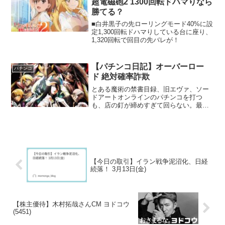
超電磁砲2 1300回転ドハマりなら
勝てる？
■白井黒子の先ローリングモード40%に設
定1,300回転ドハマりしている台に座り、
1,320回転で回目の先バレが！
【パチンコ日記】オーバーロー
パチンコ
ド 絶対確率詐欺
とある魔術の禁書目録、旧エヴァ、ソー
ドアートオンラインのパチンコを打つ
も、店の釘が締めすぎて回らない。最後
はオーバーロードのパチンコを打つこと
に。
【今日の取引】イラン戦争泥沼化、日経
続落！ 3月13日(金)
【株主優待】木村拓哉さんCM ヨドコウ
(5451)