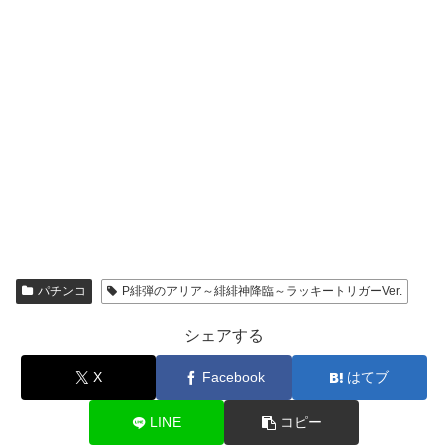
パチンコ
P緋弾のアリア～緋緋神降臨～ラッキートリガーVer.
シェアする
X
Facebook
はてブ
LINE
コピー