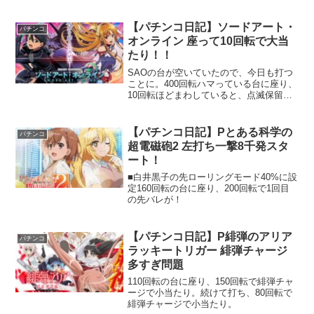
【パチンコ日記】ソードアート・
パチンコ
オンライン 座って10回転で大当
たり！！
SAOの台が空いていたので、今日も打つ
ことに。400回転ハマっている台に座り、
10回転ほどまわしていると、点滅保留
が！！座って早々の大チャンスです！全
然熱くない予告で、迷宮区探索リーチに
発展。熱くなさ過ぎて失敗することを祈
【パチンコ日記】Pとある科学の
パチンコ
るも、
超電磁砲2 左打ち一撃8千発スタ
ート！
■白井黒子の先ローリングモード40%に設
定160回転の台に座り、200回転で1回目
の先バレが！
【パチンコ日記】P緋弾のアリア
パチンコ
ラッキートリガー 緋弾チャージ
多すぎ問題
110回転の台に座り、150回転で緋弾チャ
ージで小当たり。続けて打ち、80回転で
緋弾チャージで小当たり。