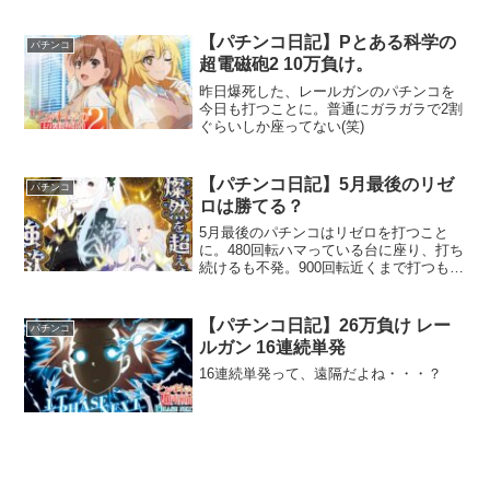
【パチンコ日記】Pとある科学の
パチンコ
超電磁砲2 10万負け。
昨日爆死した、レールガンのパチンコを
今日も打つことに。普通にガラガラで2割
ぐらいしか座ってない(笑)
【パチンコ日記】5月最後のリゼ
パチンコ
ロは勝てる？
5月最後のパチンコはリゼロを打つこと
に。480回転ハマっている台に座り、打ち
続けるも不発。900回転近くまで打つも、
1回も先バレが発生してくれなかった。
【パチンコ日記】26万負け レー
パチンコ
ルガン 16連続単発
16連続単発って、遠隔だよね・・・？