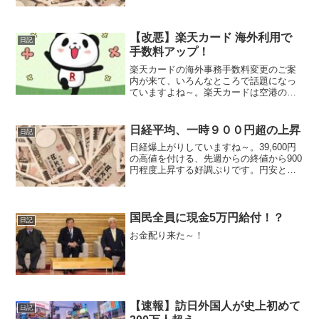
キープしています。メタやマイクロソフ
ト、アマゾンなどのハイテク株が好調な
のが牽引していますね。
【改悪】楽天カード 海外利用で
日記
手数料アップ！
楽天カードの海外事務手数料変更のご案
内が来て、いろんなところで話題になっ
ていますよね～。楽天カードは空港のラ
ウンジとかで利用している人も多いと思
いますが、その流れで海外でも使ってい
る人は多いのでは？
日経平均、一時９００円超の上昇
日記
日経爆上がりしていますね～。39,600円
の高値を付ける、先週からの終値から900
円程度上昇する好調ぷりです。円安とい
うこともあり、追い風になっています。
今週に日経4万円を回復できるか？
国民全員に現金5万円給付！？
日記
お金配り来た～！
【速報】訪日外国人が史上初めて
日記