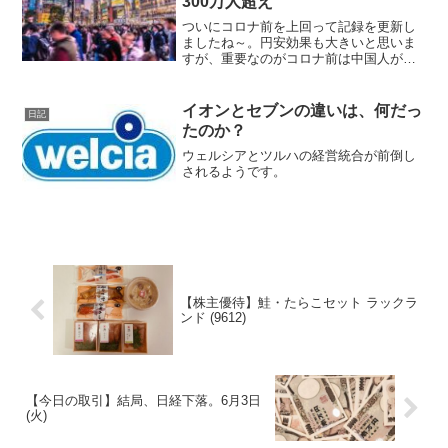
300万人超え
ついにコロナ前を上回って記録を更新し
ましたね～。円安効果も大きいと思いま
すが、重要なのがコロナ前は中国人が圧
倒的に多かったのに、今では欧米やアジ
アが多いことです。
イオンとセブンの違いは、何だっ
日記
たのか？
ウェルシアとツルハの経営統合が前倒し
されるようです。
【株主優待】鮭・たらこセット ラックラ
ンド (9612)
【今日の取引】結局、日経下落。6月3日
(火)