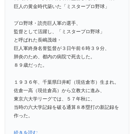
巨人の黄金時代築いた「ミスタープロ野球」
プロ野球・読売巨人軍の選手、
監督として活躍し、「ミスタープロ野球」
と呼ばれた長嶋茂雄・
巨人軍終身名誉監督が３日午前６時３９分、
肺炎のため、都内の病院で死去した。
８９歳だった。
１９３６年、千葉県臼井町（現佐倉市）生まれ。
佐倉一高（現佐倉高）から立教大に進み、
東京六大学リーグでは、５７年秋に、
当時の六大学記録を破る通算８本塁打の新記録を
作った。
続きを読む