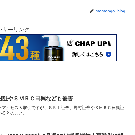
momonga_blog
ンサーリンク
村証やＳＭＢＣ日興なども被害
正アクセス＆取引ですが、ＳＢＩ証券、野村証券やＳＭＢＣ日興証
いるとのこと。