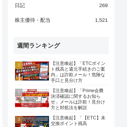
日記
269
株主優待・配当
1,521
週間ランキング
【注意喚起】「ETCポイン
ト残高と還元手続きのご案
内」は詐欺メール！危険な
手口と見分け方
【注意喚起】「Prime会費
決済確認に関するお知ら
せ」メールは詐欺！見分け
方と対処法を解説
【注意喚起】「【ETC】未
交換ポイント残高