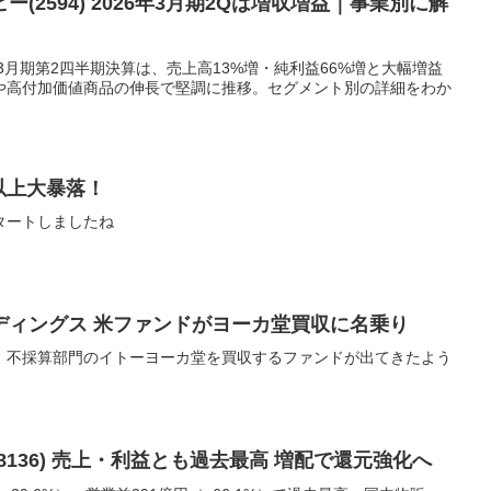
(2594) 2026年3月期2Qは増収増益｜事業別に解
26年3月期第2四半期決算は、売上高13%増・純利益66%増と大幅増益
や高付加価値商品の伸長で堅調に推移。セグメント別の詳細をわか
ル以上大暴落！
タートしましたね
ディングス 米ファンドがヨーカ堂買収に名乗り
！不採算部門のイトーヨーカ堂を買収するファンドが出てきたよう
136) 売上・利益とも過去最高 増配で還元強化へ