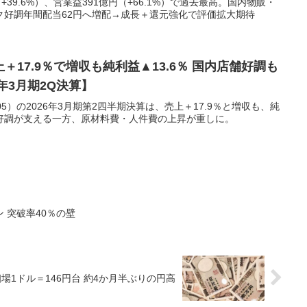
39.6%）、営業益391億円（+66.1%）で過去最高。国内物販・
ク好調年間配当62円へ増配→成長＋還元強化で評価拡大期待
上＋17.9％で増収も純利益▲13.6％ 国内店舗好調も
年3月期2Q決算】
5）の2026年3月期第2四半期決算は、売上＋17.9％と増収も、純
の好調が支える一方、原材料費・人件費の上昇が重しに。
 突破率40％の壁
場1ドル＝146円台 約4か月半ぶりの円高