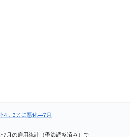
、
率4．3％に悪化―7月
た7月の雇用統計（季節調整済み）で、