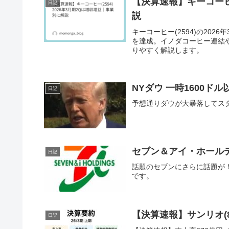
【決算速報】キーコーヒー
日記
説
キーコーヒー(2594)の20
を達成。イノダコーヒー連結
りやすく解説します。
NYダウ 一時1600ド
日記
予想通りダウが大暴落してス
セブン＆アイ・ホール
日記
話題のセブンにさらに話題が
です。
【決算速報】サンリオ(8
日記