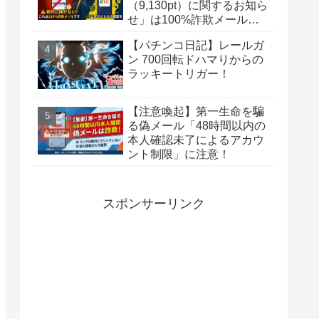
（9,130pt）に関するお知ら
せ」は100%詐欺メール！
偽サイトに要注意
【パチンコ日記】レールガ
ン 700回転ドハマりからの
ラッキートリガー！
【注意喚起】第一生命を騙
る偽メール「48時間以内の
本人確認未了によるアカウ
ント制限」に注意！
スポンサーリンク