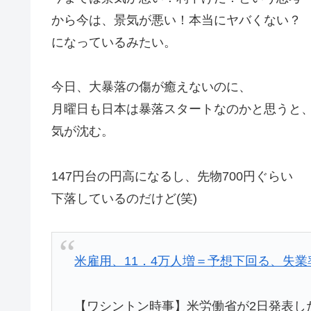
から今は、景気が悪い！本当にヤバくない？
になっているみたい。
今日、大暴落の傷が癒えないのに、
月曜日も日本は暴落スタートなのかと思うと
気が沈む。
147円台の円高になるし、先物700円ぐらい
下落しているのだけど(笑)
米雇用、11．4万人増＝予想下回る、失業
【ワシントン時事】米労働省が2日発表し