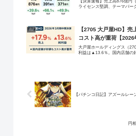
【決算速報】売上高876億円（+
ライセンス堅調、テーマパー
【2705 大戸屋HD】売
日記
コスト高が重荷【2026
大戸屋ホールディングス（270
利益は▲13.6％。国内店舗
【パチンコ日記】アズールレーン
円相