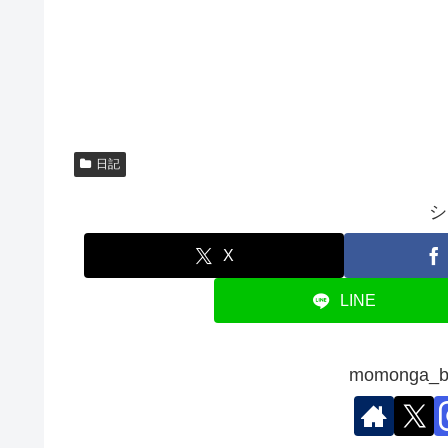
日記
シ
X
LINE
momonga