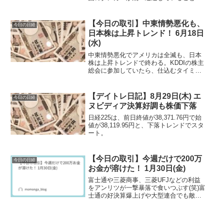
受けて、WTI原油も下落傾向。日米の市
場が上昇する。
【今日の取引】中東情勢悪化も、
今日の日経
日本株は上昇トレンド！ 6月18日
(水)
中東情勢悪化でアメリカは全滅も、日本
株は上昇トレンドで終わる。KDDIの株主
総会に参加していたら、仕込むタイミン
グを逃した。
【デイトレ日記】8月29日(木) エ
今日の日経
ヌビディア決算好調も株価下落
日経225は、前日終値が38,371.76円で始
値が38,119.95円と、下落トレンドでスタ
ート。
【今日の取引】今週だけで200万
今日の日経
お金が溶けた！ 1月30日(金)
富士通や三菱商事、三菱UFJなどの利益
をアンリツが一撃暴落で食いつぶす(笑)富
士通の好決算爆上げや大型連合でも敵い
ませんでした。なぜ、決算爆死を2日連続
で引かないといけないのか。