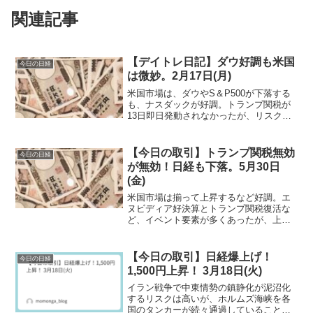
関連記事
【デイトレ日記】ダウ好調も米国
今日の日経
は微妙。2月17日(月)
米国市場は、ダウやS＆P500が下落する
も、ナスダックが好調。トランプ関税が
13日即日発動されなかったが、リスクは
残る。日本市場は、乱高下の結
果・・・。
【今日の取引】トランプ関税無効
今日の日経
が無効！日経も下落。5月30日
(金)
米国市場は揃って上昇するなど好調。エ
ヌビディア好決算とトランプ関税復活な
ど、イベント要素が多くあったが、上昇
で終える。でも、日本市場は、マイナス
要素の方が強く、下落して終わる。
【今日の取引】日経爆上げ！
今日の日経
1,500円上昇！ 3月18日(火)
イラン戦争で中東情勢の鎮静化が泥沼化
するリスクは高いが、ホルムズ海峡を各
国のタンカーが続々通過していることを