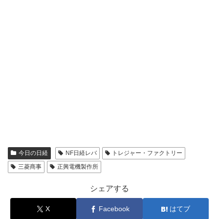
今日の日経
NF日経レバ
トレジャー・ファクトリー
三菱商事
正興電機製作所
シェアする
X
Facebook
はてブ