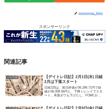
momonga_blog
スポンサーリンク
関連記事
【デイトレ日記】2月1日(木) 日経
今日の日経
2月は下落スタート
日経225は、前日終値が36,286.71円で始
値が36,008.56円と、下降トレンドでスタ
ート。米国ダウも下げたし、FOMCが金
利据え置きするも、3月の金利利下げは実
施されない模様。その影響か、日経も下
落で始まる。
【デイトレ日記】2月9日(金) 日経
今日の日経