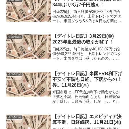
34年ぶり3万7千円越え！
日経225は、前日終値が36,863.28円で始
値が36,915.44円と、上昇トレンドでスタ
ート。米国ダウやS＆Pは今日も好調だ
が、日経は鈍い動きです。9時30分頃から
急上昇し始めて、37,300円付近の高値を
記録します。
【デイトレ日記】3月29日(金)
今日の日経
2023年度最後の取引が終了！
日経225は、前日終値が40,168.07円で始
値が40,277.45円と、上昇トレンドでスタ
ート。米国ダウは下落したものの、ナス
ダックやS＆P500は好調。円安や昨日の
配当売りの反発か上昇トレンドで取引開
始です。
【デイトレ日記】米国FRB利下げ
今日の日経
不安で不調も日経、下落からの上
昇。11月28日(木)
米国市場は、FRB追加利下げ懸念からか
下落と不調。円高傾向もあり、日経先物
が下落し、日経も下落。しかーし、奇跡
の日経上昇でプラス！
【デイトレ日記】エヌビディア決
今日の日経
算不調、日経続落。11月21日(木)