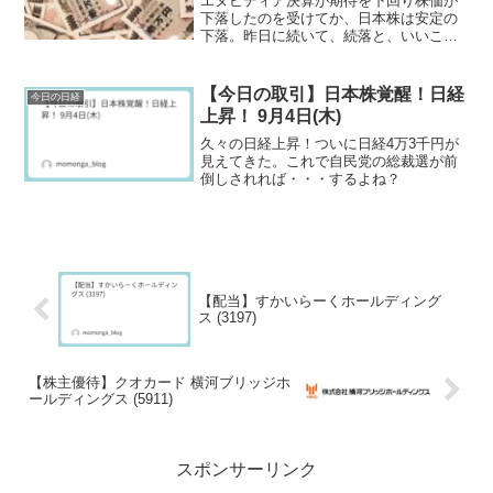
エヌビディア決算が期待を下回り株価が
下落したのを受けてか、日本株は安定の
下落。昨日に続いて、続落と、いいこと
ろが無い日本市場。私の第一生命もグン
グン下落する。
【今日の取引】日本株覚醒！日経
今日の日経
上昇！ 9月4日(木)
久々の日経上昇！ついに日経4万3千円が
見えてきた。これで自民党の総裁選が前
倒しされれば・・・するよね？
【配当】すかいらーくホールディング
ス (3197)
【株主優待】クオカード 横河ブリッジホ
ールディングス (5911)
スポンサーリンク