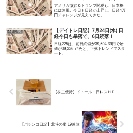
げて取引終了です。
アメリカ微妙＆トランプ関税も、日本株
には無風。今日も日経が上昇し、日経4万
円チャレンジが見えてきた。
【デイトレ日記】7月24日(水) 日
今日の日経
経今日も暴落で、6日続落！
日経225は、前日終値が39,594.39円で始
値が39,336.74円と、下落トレンドでスタ
ート。
【株主優待】ドトール・日レスＨＤ
【パチンコ日記】北斗の拳 19連敗