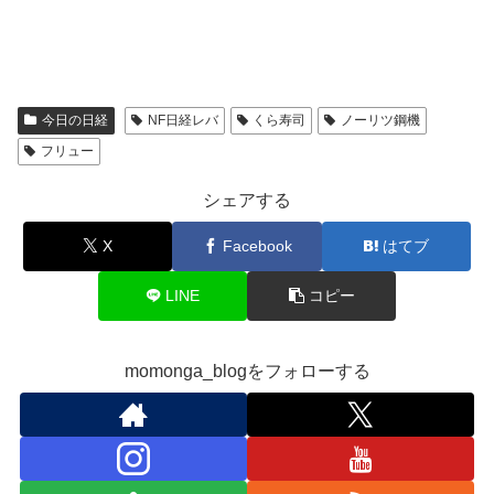
今日の日経
NF日経レバ
くら寿司
ノーリツ鋼機
フリュー
シェアする
X
Facebook
はてブ
LINE
コピー
momonga_blogをフォローする