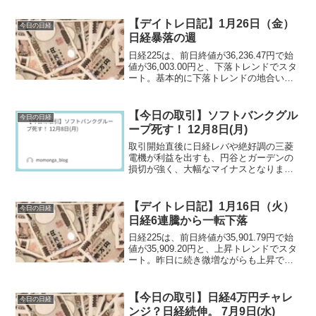
【デイトレ日記】1月26日（金）
今日の日経
日経暴落の週
日経225は、前日終値が36,236.47円で始
値が36,003.00円と、下落トレンドでスタ
ート。基本的に下落トレンドの地合いで
した。前日終値から500円近く下げて今週
の取引が終了です。
【今日の取引】ソフトバンクグル
今日の日経
ープ死す！ 12月8日(月)
取引開始直後に日経レバや絶好調の三菱
電機が利益を出すも、円谷とガーデンの
損切が強く、大幅なマイナスとなりまし
た。
【デイトレ日記】1月16日（火）
今日の日経
日経6連騰から一転下落
日経225は、前日終値が35,901.79円で始
値が35,909.20円と、上昇トレンドでスタ
ート。昨日に続き微増ながらも上昇でス
タート。プラスとマイナスを行き来しな
がら粘っていたが、下降し始める。何度
か、上昇する地合いもありましたが、基
【今日の取引】日経4万円チャレ
今日の日経
本的に下降トレンドで進み、280円近く下
ンジ？日経続伸。 7月9日(水)