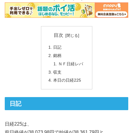
目次
日記
銘柄
ＮＦ日経レバ
収支
本日の日経225
日記
日経225は、
前日終値が38,073.98円で始値が38,361.79円と、