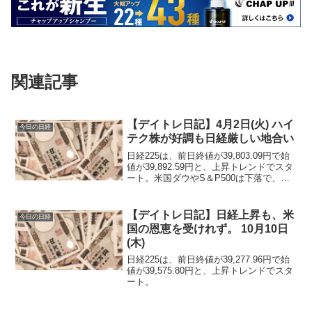
関連記事
【デイトレ日記】4月2日(火) ハイ
今日の日経
テク株が好調も日経厳しい地合い
日経225は、前日終値が39,803.09円で始
値が39,892.59円と、上昇トレンドでスタ
ート。米国ダウやS＆P500は下落で、ナ
スダックは微増。前日の暴落を受けての
反発か、日経は上昇で取引が開始され
る。
【デイトレ日記】日経上昇も、米
今日の日経
国の恩恵を受けれず。 10月10日
(木)
日経225は、前日終値が39,277.96円で始
値が39,575.80円と、上昇トレンドでスタ
ート。