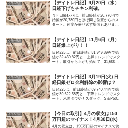
【デイトレ日記】9月20日（水）
今日の日経
日経下げもチキン利確。
ＮＦ日経レバは、前日終値が20,770円で
始値が20,780円とほぼ同じ位置からのス
タート。何度か盛り返す場面もありまし
たが、基本的に下落トレンド。すると、
10時30分あたりから上昇し始めて、始値
を超えて、今日は下げだと思ったが上昇
【デイトレ日記】11月6日（月）
今日の日経
なのか？って思えるぐらい調子が良かっ
日経爆上がり！！
たのだが、そこがピーク。そこから綺麗
なぐらい下げで終わる(笑)
日経225は、前日終値が31,949.89円で始
値が32,450.82円と、上昇トレンドでスタ
ート。取引から上がり始めて、31,600～
31,700円辺りをウロウロするといった感
じで高値をキープする地合いでした。
【デイトレ日記】3月19日(火) 日
今日の日経
経日銀ゼロ金利解除の影響は？
日経225は、前日終値が39,740.44円で始
値が39,622.58円と、下降トレンドでスタ
ート。米国ダウやナスダック、S＆P500
は上昇するも、昨日の暴騰の利確か下落
しての取引開始です。
【今日の取引】4月の収支は150
今日の日経
万円超のマイナス！4月30日(水)
4月の収支は、150万円超のマイナスで終