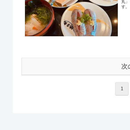
丸」
す。
次
1