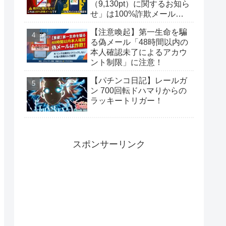
（9,130pt）に関するお知ら
せ」は100%詐欺メール！
偽サイトに要注意
【注意喚起】第一生命を騙
る偽メール「48時間以内の
本人確認未了によるアカウ
ント制限」に注意！
【パチンコ日記】レールガ
ン 700回転ドハマりからの
ラッキートリガー！
スポンサーリンク