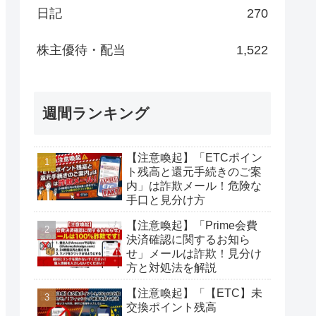
日記
270
株主優待・配当
1,522
週間ランキング
【注意喚起】「ETCポイン
ト残高と還元手続きのご案
内」は詐欺メール！危険な
手口と見分け方
【注意喚起】「Prime会費
決済確認に関するお知ら
せ」メールは詐欺！見分け
方と対処法を解説
【注意喚起】「【ETC】未
交換ポイント残高