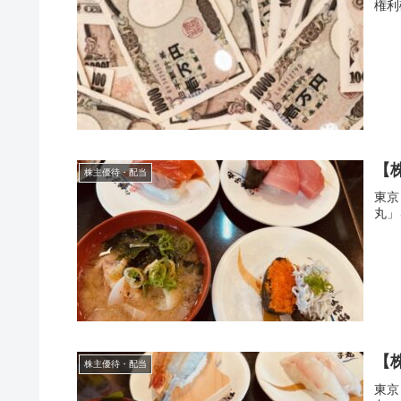
権利
【株
株主優待・配当
東京
丸」
【
株主優待・配当
東京