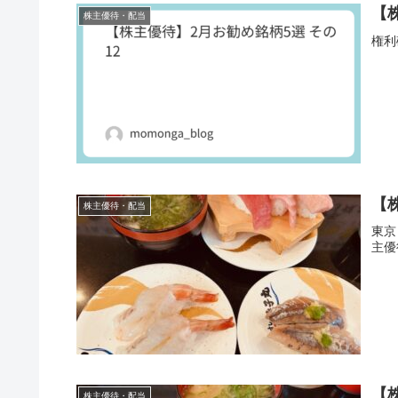
【
株主優待・配当
権利
【株
株主優待・配当
東京
主優
【株
株主優待・配当