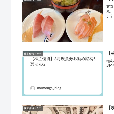
東京
丸」
ます
【
株主優待・配当
権利
紹介
【
株主優待・配当