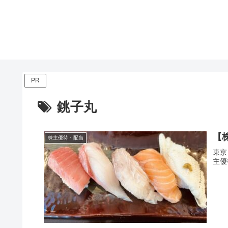
PR
銚子丸
【株
株主優待・配当
東京
主優